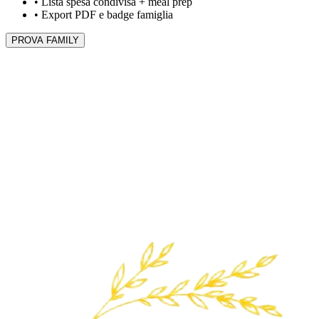
•
Lista spesa condivisa + meal prep
•
Export PDF e badge famiglia
PROVA FAMILY