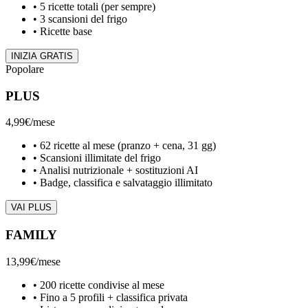
•
5 ricette totali (per sempre)
•
3 scansioni del frigo
•
Ricette base
INIZIA GRATIS
Popolare
PLUS
4,99€
/mese
•
62 ricette al mese (pranzo + cena, 31 gg)
•
Scansioni illimitate del frigo
•
Analisi nutrizionale + sostituzioni AI
•
Badge, classifica e salvataggio illimitato
VAI PLUS
FAMILY
13,99€
/mese
•
200 ricette condivise al mese
•
Fino a 5 profili + classifica privata