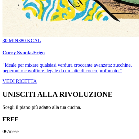
30 MIN
380 KCAL
Curry Svuota-Frigo
"
Ideale per mixare qualsiasi verdura croccante avanzata: zucchine,
peperoni o cavolfiore, legate da un latte di cocco profumato.
"
VEDI RICETTA
UNISCITI ALLA RIVOLUZIONE
Scegli il piano più adatto alla tua cucina.
FREE
0€
/mese