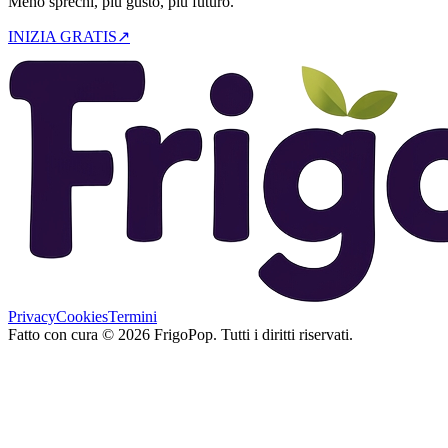
Meno sprechi, più gusto, più futuro.
INIZIA GRATIS
↗
Privacy
Cookies
Termini
Fatto con cura
©
2026
FrigoPop.
Tutti i diritti riservati.