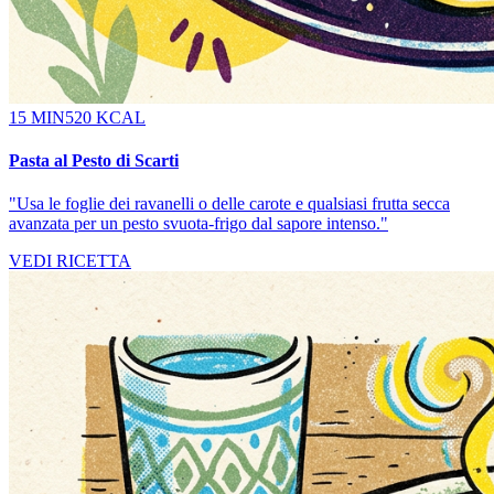
15 MIN
520 KCAL
Pasta al Pesto di Scarti
"
Usa le foglie dei ravanelli o delle carote e qualsiasi frutta secca
avanzata per un pesto svuota-frigo dal sapore intenso.
"
VEDI RICETTA