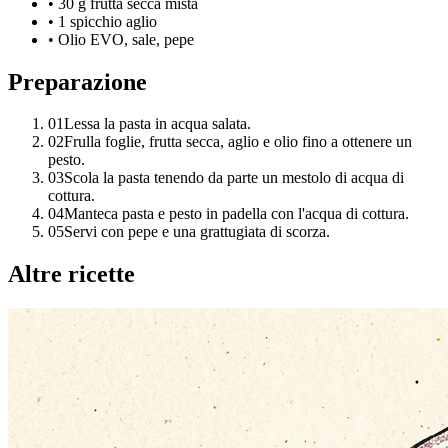
•
30 g frutta secca mista
•
1 spicchio aglio
•
Olio EVO, sale, pepe
Preparazione
01
Lessa la pasta in acqua salata.
02
Frulla foglie, frutta secca, aglio e olio fino a ottenere un
pesto.
03
Scola la pasta tenendo da parte un mestolo di acqua di
cottura.
04
Manteca pasta e pesto in padella con l'acqua di cottura.
05
Servi con pepe e una grattugiata di scorza.
Altre ricette