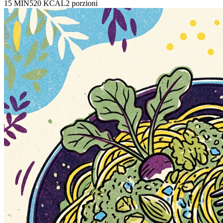
15 MIN
520 KCAL
2
porzioni